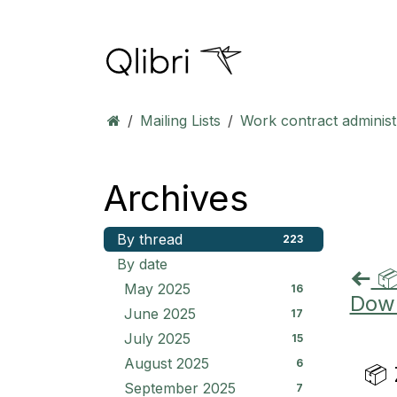
Skip to Content
Mailing Lists
Work contract administ
Archives
By thread
223
By date
📦
May 2025
16
Dow
June 2025
17
July 2025
15
August 2025
6
📦 
September 2025
7