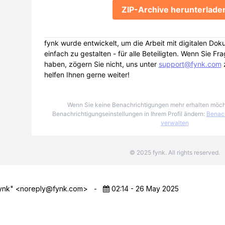
ZIP-Archive herunterlade
fynk wurde entwickelt, um die Arbeit mit digitalen Do
einfach zu gestalten - für alle Beteiligten. Wenn Sie Fr
haben, zögern Sie nicht, uns unter
support@fynk.com
z
helfen Ihnen gerne weiter!
Wenn Sie keine Benachrichtigungen mehr erhalten möch
Benachrichtigungseinstellungen in Ihrem Profil ändern:
Benach
verwalten
© 2025 fynk. All rights reserved.
ynk" <
noreply@fynk.com
>
-
02:14 - 26 May 2025