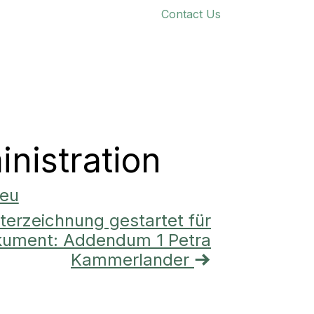
Contact Us
ome
Products
Contact
Jobs
About
nistration
.eu
terzeichnung gestartet für
ument: Addendum 1 Petra
Kammerlander