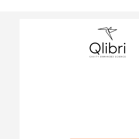
Die Dokumente, die Sie angefordert haben,
zusammengestellt und in ZIP-Archive gepack
die ZIP-Archive zugreifen, indem Sie auf de
klicken