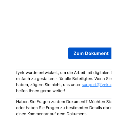
Achtung! Ihr Dokument
Employment Contract J
Mascarenhas
nähert sich dem Ablaufdatum. Bi
Sie sich kurz Zeit, es zu prüfen und treffen Sie a
Entscheidungen vor dem
2026-05-31 00:00:0
Zum Dokument
fynk wurde entwickelt, um die Arbeit mit digitalen Dokumen
einfach zu gestalten - für alle Beteiligten. Wenn Sie Fragen 
haben, zögern Sie nicht, uns unter
support@fynk.com
zu ko
helfen Ihnen gerne weiter!
Haben Sie Fragen zu dem Dokument? Möchten Sie das Dok
oder haben Sie Fragen zu bestimmten Details darin? Hinterla
einen Kommentar auf dem Dokument.