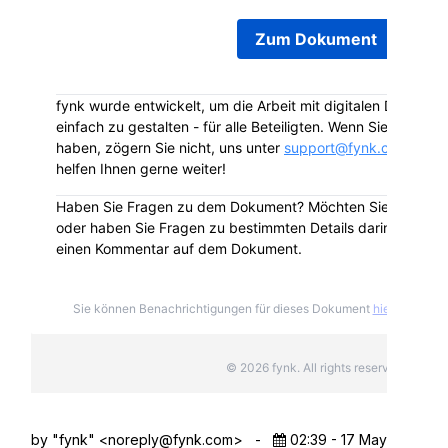
Zum Dokument
fynk wurde entwickelt, um die Arbeit mit digitalen Dokumen
einfach zu gestalten - für alle Beteiligten. Wenn Sie Fragen 
haben, zögern Sie nicht, uns unter
support@fynk.com
zu ko
helfen Ihnen gerne weiter!
Haben Sie Fragen zu dem Dokument? Möchten Sie das Dok
oder haben Sie Fragen zu bestimmten Details darin? Hinterla
einen Kommentar auf dem Dokument.
Sie können Benachrichtigungen für dieses Dokument
hier
deabonni
© 2026 fynk. All rights reserved.
by "fynk" <
noreply@fynk.com
>
-
02:39 - 17 May