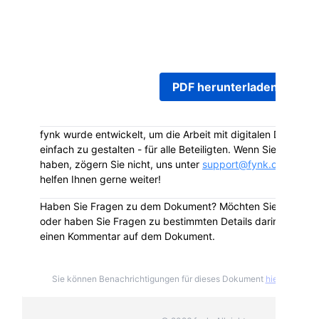
2026-05-31 wurde vollständig unterzeichnet und 
Mail angehängt. Um auf das Dokument online zu
und es herunterzuladen, klicken Sie auf den Butt
PDF herunterladen
fynk wurde entwickelt, um die Arbeit mit digitalen Dokumen
einfach zu gestalten - für alle Beteiligten. Wenn Sie Fragen 
haben, zögern Sie nicht, uns unter
support@fynk.com
zu ko
helfen Ihnen gerne weiter!
Haben Sie Fragen zu dem Dokument? Möchten Sie das Dok
oder haben Sie Fragen zu bestimmten Details darin? Hinterla
einen Kommentar auf dem Dokument.
Sie können Benachrichtigungen für dieses Dokument
hier
deabonni