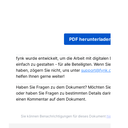
Thomas Hümmer wurde vollständig unterzeichne
dieser E-Mail angehängt. Um auf das Dokument 
zuzugreifen und es herunterzuladen, klicken Sie
Button:
PDF herunterladen
fynk wurde entwickelt, um die Arbeit mit digitalen Dokumen
einfach zu gestalten - für alle Beteiligten. Wenn Sie Fragen 
haben, zögern Sie nicht, uns unter
support@fynk.com
zu ko
helfen Ihnen gerne weiter!
Haben Sie Fragen zu dem Dokument? Möchten Sie das Dok
oder haben Sie Fragen zu bestimmten Details darin? Hinterla
einen Kommentar auf dem Dokument.
Sie können Benachrichtigungen für dieses Dokument
hier
deabonni