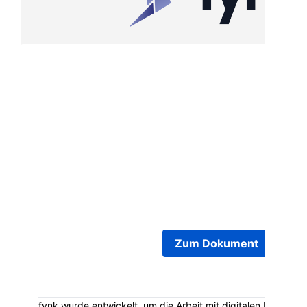
Das Dokument Addendum to Employment Contra
Thomas Hümmer befindet sich jetzt in der Unte
Phase. Alle Unterzeichner wurden benachrichtig
das Dokument auf fynk öffnen und unterschreib
Zum Dokument
fynk wurde entwickelt, um die Arbeit mit digitalen Dokumen