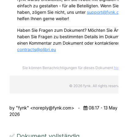
einfach zu gestalten - für alle Beteiligten. Wenn Sie Fragen 
haben, zögern Sie nicht, uns unter
support@fynk.com
zu ko
helfen Ihnen gerne weiter!
Haben Sie Fragen zum Dokument? Möchten Sie Änderunge
haben Sie Fragen zu bestimmten Details im Dokument? Bitte
einen Kommentar zum Dokument oder kontaktieren Sie Qlib
contracts@qlibri.eu
Sie können Benachrichtigungen für dieses Dokument
hier
deabonni
© 2026 fynk. All rights reserved.
by "fynk" <
noreply@fynk.com
>
-
08:17 - 13 May
2026
✅ Dokument vollständig