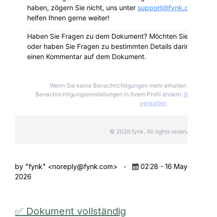
haben, zögern Sie nicht, uns unter
support@fynk.com
zu ko
helfen Ihnen gerne weiter!
Haben Sie Fragen zu dem Dokument? Möchten Sie das Dok
oder haben Sie Fragen zu bestimmten Details darin? Hinterla
einen Kommentar auf dem Dokument.
Wenn Sie keine Benachrichtigungen mehr erhalten möchten, k
Benachrichtigungseinstellungen in Ihrem Profil ändern:
Benachricht
verwalten
© 2026 fynk. All rights reserved.
by "fynk" <
noreply@fynk.com
>
-
02:28 - 16 May
2026
✅ Dokument vollständig