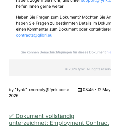
haben, zögern Sie nicht, uns unter
support@fynk.com
zu ko
helfen Ihnen gerne weiter!
Haben Sie Fragen zum Dokument? Möchten Sie Änderunge
haben Sie Fragen zu bestimmten Details im Dokument? Bitte
einen Kommentar zum Dokument oder kontaktieren Sie Qlib
contracts@qlibri.eu
Sie können Benachrichtigungen für dieses Dokument
hier
deabonni
© 2026 fynk. All rights reserved.
by "fynk" <
noreply@fynk.com
>
-
08:45 - 12 May
2026
✅ Dokument vollständig
unterzeichnet: Employment Contract