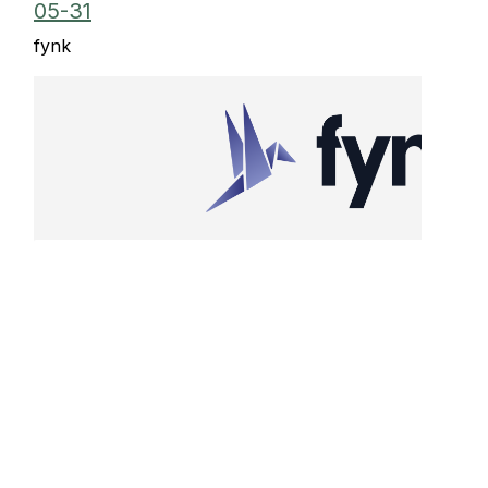
05-31
fynk
Diese E-Mail soll Sie daran erinnern, dass Ihr D
Termination agreement Joel Mascarenhas 20
dem
2026-05-31
offiziell in Kraft tritt.