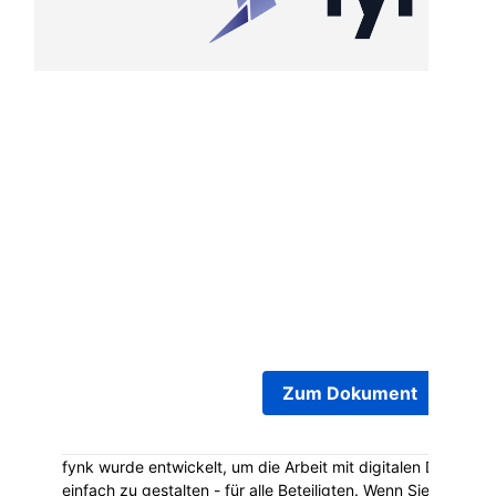
Nur eine kleine Erinnerung! Die Kündigungsfrist f
Dokument
Employment Contract Joel Mascare
bald an. Bitte treffen Sie alle nötigen Entscheid
sie am
2026-05-30 00:00:00
abläuft.
Zum Dokument
fynk wurde entwickelt, um die Arbeit mit digitalen Dokumen
einfach zu gestalten - für alle Beteiligten. Wenn Sie Fragen 