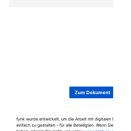
Das Dokument Termination agreement Joel Mas
2026-05-31 befindet sich jetzt in der Unterzei
Alle Unterzeichner wurden benachrichtigt und 
Dokument auf fynk öffnen und unterschreiben.
Zum Dokument
fynk wurde entwickelt, um die Arbeit mit digitalen Dokumen
einfach zu gestalten - für alle Beteiligten. Wenn Sie Fragen 