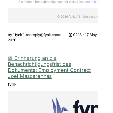
Sie können Benachrichtigungen für dieses Dokument
hier
deabonni
© 2026 fynk. All rights reserved.
by "fynk" <
noreply@fynk.com
>
-
02:18 - 17 May
2026
📅 Erinnerung an die
Benachrichtigungsfrist des
Dokuments: Employment Contract
Joel Mascarenhas
fynk