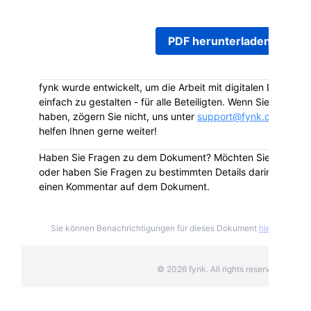
PDF herunterladen
fynk wurde entwickelt, um die Arbeit mit digitalen Dokumen
einfach zu gestalten - für alle Beteiligten. Wenn Sie Fragen 
haben, zögern Sie nicht, uns unter
support@fynk.com
zu ko
helfen Ihnen gerne weiter!
Haben Sie Fragen zu dem Dokument? Möchten Sie das Dok
oder haben Sie Fragen zu bestimmten Details darin? Hinterla
einen Kommentar auf dem Dokument.
Sie können Benachrichtigungen für dieses Dokument
hier
deabonni
© 2026 fynk. All rights reserved.